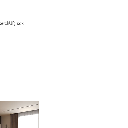
ketchUP, κοκ