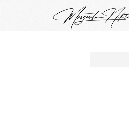
google.com, pub-4799880942531048, DIRECT, f08c47fec0942fa0